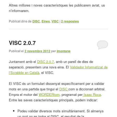
Altres millores i noves característiques les publicarem aviat, us
n’informarem.
Publicat dins de
DISC
,
Eines
,
VISC
|
2
respostes
VISC 2.0.7
Publicat el
2 novembre 2012
per
jmontane
Juntament amb el
DISC 2.0.7
, amb un parell de dies de
separació, presentem una nova eina. El
Validador Informatizat de
l’Scrabble en Català
, el VISC.
El VISC és un formulari dissenyat específicament per a validar
mots en una partida que tingui el
DISC
com a diccionari arbitral.
Empra el motor del
WORDERtorn
, programat per
Isaac Roca
.
Entre les seves característiques principals, podem indicar:
Podeu validar diversos mots simultàniament. Si almenys
un mot no es troba al DISC, el resultat de la