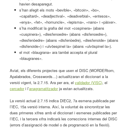
havien desaparegut.
s’han afegit els mots «bevible», «bitcoin», «bo»,
«capaltard», «deadjectival». «deadverbial», «entesos»,
«enya», «fet», «homuncle», «lepisma», «nano» i «pàixer».
s’ha modificat la grafia del mot «cospinera» (abans
«cuspinera»), «diesfenoedre» (abans «disfenoedre»),
«diesfenòedre» (abans «disfenòedre), «diesfenoide» (abans
«disfenoide») i «ulvöespinel·la» (abans «ulvöspinel·la»).
el mot «blaugrana» ara també accepta el plural
«blaugranes».
Aviat, els diferents projectes que usen el DISC (WORDERtorn,
Apalabrados, Crosswords…) actualitzaran el diccionari a la
versió vigent, la 2.7.15. Ara per ara, el
validador (VISC)
, el
cercador
i l’
anagramatitzador
ja estan actualitzats.
La versió actual 2.7.15 indica DIEC2, 7a esmena publicada per
l’IEC, 15a versió interna. Així, la voluntat és sincronitzar les
dues primeres xifres amb el diccionari i esmenes publicades per
l’IEC, i la tercera xifra indicarà les correccions internes del DISC
(errors d’assignació de model o de programació en la flexió).